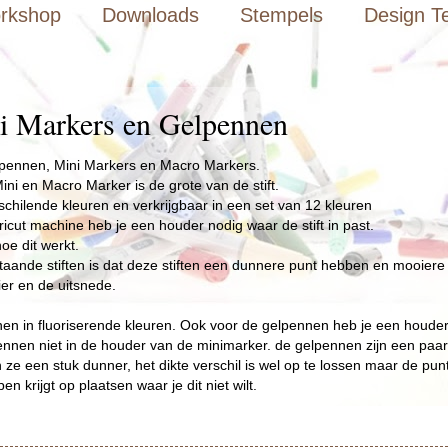
orkshop
Downloads
Stempels
Design T
i Markers en Gelpennen
lpennen, Mini Markers en Macro Markers.
ini en Macro Marker is de grote van de stift.
erschilende kleuren en verkrijgbaar in een set van 12 kleuren
ricut machine heb je een houder nodig waar de stift in past.
 hoe dit werkt.
taande stiften is dat deze stiften een dunnere punt hebben en mooiere
ier en de uitsnede.
en in fluoriserende kleuren. Ook voor de gelpennen heb je een houder
nnen niet in de houder van de minimarker. de gelpennen zijn een paa
 ze een stuk dunner, het dikte verschil is wel op te lossen maar de punt
n krijgt op plaatsen waar je dit niet wilt.