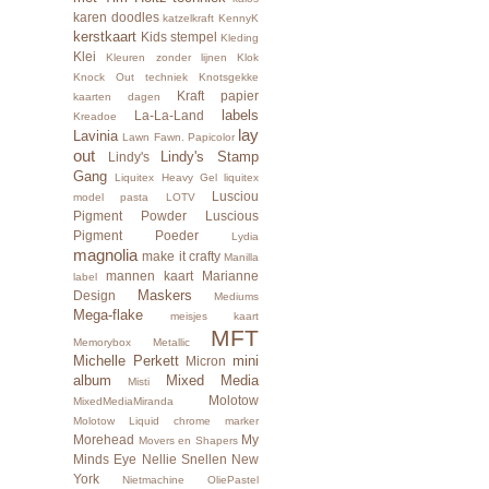
karen doodles
katzelkraft
KennyK
kerstkaart
Kids stempel
Kleding
Klei
Kleuren zonder lijnen
Klok
Knock Out techniek
Knotsgekke
Kraft papier
kaarten dagen
labels
La-La-Land
Kreadoe
lay
Lavinia
Lawn Fawn. Papicolor
out
Lindy's Stamp
Lindy's
Gang
Liquitex Heavy Gel
liquitex
Lusciou
model pasta
LOTV
Pigment Powder
Luscious
Pigment Poeder
Lydia
magnolia
make it crafty
Manilla
mannen kaart
Marianne
label
Maskers
Design
Mediums
Mega-flake
meisjes kaart
MFT
Memorybox
Metallic
Michelle Perkett
mini
Micron
album
Mixed Media
Misti
Molotow
MixedMediaMiranda
Molotow Liquid chrome marker
Morehead
My
Movers en Shapers
Minds Eye
Nellie Snellen
New
York
Nietmachine
OliePastel