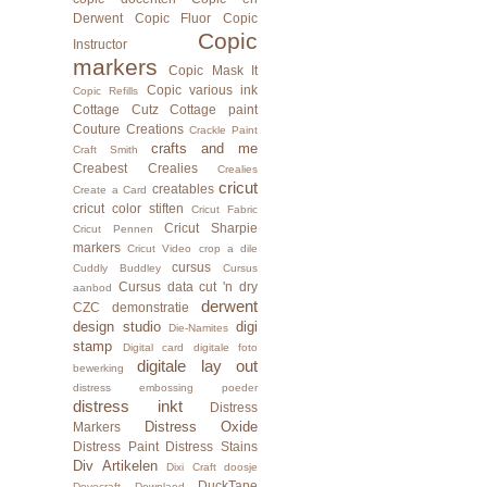
Derwent
Copic Fluor
Copic
Copic
Instructor
markers
Copic Mask It
Copic various ink
Copic Refills
Cottage Cutz
Cottage paint
Couture Creations
Crackle Paint
crafts and me
Craft Smith
Creabest
Crealies
Crealies
cricut
creatables
Create a Card
cricut color stiften
Cricut Fabric
Cricut Sharpie
Cricut Pennen
markers
Cricut Video
crop a dile
cursus
Cuddly Buddley
Cursus
Cursus data
cut 'n dry
aanbod
derwent
CZC
demonstratie
design studio
digi
Die-Namites
stamp
Digital card
digitale foto
digitale lay out
bewerking
distress embossing poeder
distress inkt
Distress
Distress Oxide
Markers
Distress Paint
Distress Stains
Div Artikelen
Dixi Craft
doosje
DuckTape
Dovecraft
Downlaod