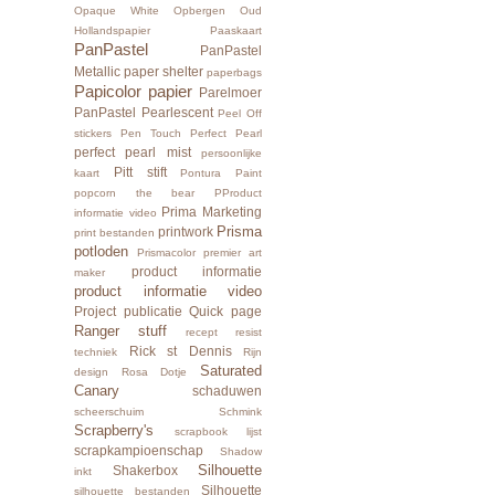
Opaque White
Opbergen
Oud
Hollandspapier
Paaskaart
PanPastel
PanPastel
Metallic
paper shelter
paperbags
Papicolor papier
Parelmoer
PanPastel
Pearlescent
Peel Off
stickers
Pen Touch
Perfect Pearl
perfect pearl mist
persoonlijke
Pitt stift
kaart
Pontura Paint
popcorn the bear
PProduct
Prima Marketing
informatie video
Prisma
printwork
print bestanden
potloden
Prismacolor premier art
product informatie
maker
product informatie video
Project
publicatie
Quick page
Ranger stuff
recept
resist
Rick st Dennis
techniek
Rijn
Saturated
design
Rosa Dotje
Canary
schaduwen
scheerschuim
Schmink
Scrapberry's
scrapbook lijst
scrapkampioenschap
Shadow
Silhouette
Shakerbox
inkt
Silhouette
silhouette bestanden