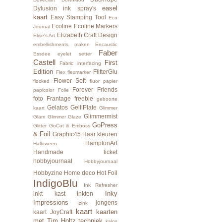
easel
Dylusion ink spray's
kaart
Easy Stamping Tool
Eco
Ecoline
Ecoline Markers
Journal
Elizabeth Craft Design
Elise's Art
embellishments maken
Encaustic
Faber
Essdee
eyelet setter
Castell
First
Fabric interfacing
Edition
FlitterGlu
Flex
flexmarker
Flower Soft
flocked
fluor papier
Forever Friends
papicolor
Folie
foto
Frantage
freebie
geboorte
Gelatos
GelliPlate
kaart
Glimmer
Glimmermist
Glam
Glimmer Glaze
GoPress
Glitter
GoCut & Emboss
& Foil
Graphic45
Haar kleuren
HamptonArt
Halloween
Handmade ticket
hobbyjournaal
Hobbyjournaal
Hobbyzine
Home deco
Hot Foil
IndigoBlu
Ink Refresher
Inky
inkt kast
inkten
Impressions
jongens
Izink
kaart
kaarten
kaart
JoyCraft
met Tim Holtz techniek
kalos