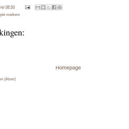
op
08:50
rpie markers
kingen:
Homepage
en (Atom)