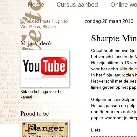
Home
Cursus aanbod
Online w
zondag 28 maart 2010
Sharpie Min
Mijn Video's
Cricut heeft nieuwe Ge
het verschil tussen de M
Het zijn stiften in 16 v
voor het gebruik in de c
In het filpje laat ik zien
Het verschil met de bes
lijnen geven op het pap
Klik op het logo voor het
kanaal
Gelpennen zijn Gelpenn
Helaas passen de gelpe
Proud to be
dan de markers ook zijn
papier waardoor je strepe
Liefs