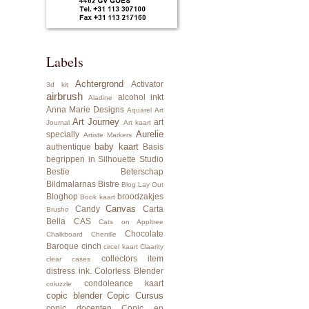
Labels
Achtergrond
Activator
3d kit
airbrush
alcohol inkt
Aladine
Anna Marie Designs
Aquarel
Art
Art Journey
art
Journal
Art kaart
Aurelie
specially
Artiste Markers
baby kaart
authentique
Basis
begrippen in Silhouette Studio
Bestie
Beterschap
Bildmalarnas
Bistre
Blog Lay Out
Bloghop
broodzakjes
Book kaart
Canvas
Candy
Carta
Brusho
Bella
CAS
Cats on Appltree
Chocolate
Chalkboard
Chenille
Baroque
cinch
circel kaart
Claarity
collectors item
clear cases
distress ink.
Colorless Blender
condoleance kaart
coluzzle
copic blender
Copic Cursus
copic docenten
Copic en